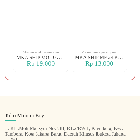
n
Mainan anak perempuan
Mainan anak perempuan
MKA YBT YK 88 KOPER
MKA SHIP MO 10 CHERRY
MKA SHIP MF 24 KERANJANG
Rp 19.000
Rp 13.000
Toko Mainan Boy
Jl. KH.Moh.Mansyur No.73B, RT.2/RW.1, Krendang, Kec.
Tambora, Kota Jakarta Barat, Daerah Khusus Ibukota Jakarta
11260