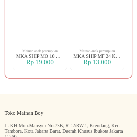
n
Mainan anak perempuan
Mainan anak perempuan
MKA YBT YK 88 KOPER
MKA SHIP MO 10 CHERRY
MKA SHIP MF 24 KERANJANG
Rp 19.000
Rp 13.000
Toko Mainan Boy
Jl. KH.Moh.Mansyur No.73B, RT.2/RW.1, Krendang, Kec.
Tambora, Kota Jakarta Barat, Daerah Khusus Ibukota Jakarta
11260