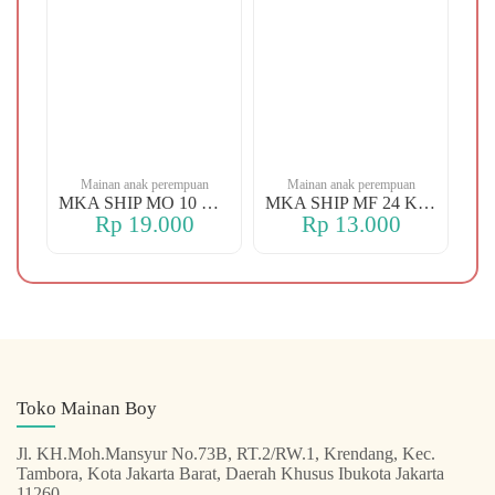
n
Mainan anak perempuan
Mainan anak perempuan
MKA YBT YK 88 KOPER
MKA SHIP MO 10 CHERRY
MKA SHIP MF 24 KERANJANG
Rp 19.000
Rp 13.000
Toko Mainan Boy
Jl. KH.Moh.Mansyur No.73B, RT.2/RW.1, Krendang, Kec.
Tambora, Kota Jakarta Barat, Daerah Khusus Ibukota Jakarta
11260