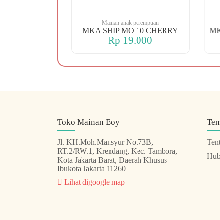
rempuan
Mainan anak perempuan
88 KOPER
MKA SHIP MO 10 CHERRY
000
Rp 19.000
Toko Mainan Boy
Te
Jl. KH.Moh.Mansyur No.73B,
Ten
RT.2/RW.1, Krendang, Kec. Tambora,
Hub
Kota Jakarta Barat, Daerah Khusus
Ibukota Jakarta 11260
Lihat digoogle map