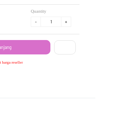
Quantity
-
+
anjang
 harga reseller