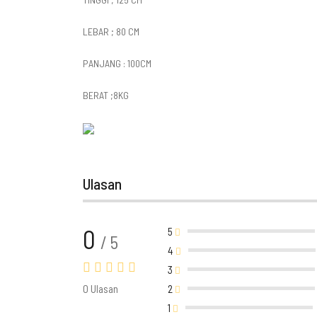
LEBAR ; 80 CM
PANJANG : 100CM
BERAT ;8KG
Ulasan
0
5
/ 5
4
3
0 Ulasan
2
1