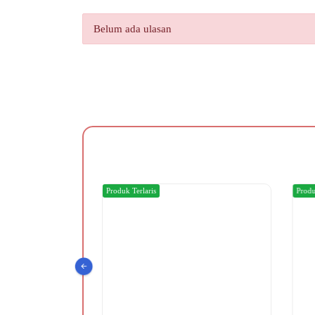
Belum ada ulasan
Produk Terlaris
Produk T