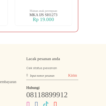
Mainan anak perempuan
Mainan anak
MKA IJS SH1273
MKA SHIP M
Rp 19.000
Rp 13
Lacak pesanan anda
Cek status pesanan
Kirim
Pembayaran
Hubungi
08118899912