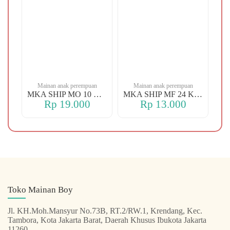
n
Mainan anak perempuan
Mainan anak perempuan
MKA YBT YK 88 KOPER
MKA SHIP MO 10 CHERRY
MKA SHIP MF 24 KERANJANG
Rp 19.000
Rp 13.000
Toko Mainan Boy
Jl. KH.Moh.Mansyur No.73B, RT.2/RW.1, Krendang, Kec.
Tambora, Kota Jakarta Barat, Daerah Khusus Ibukota Jakarta
11260