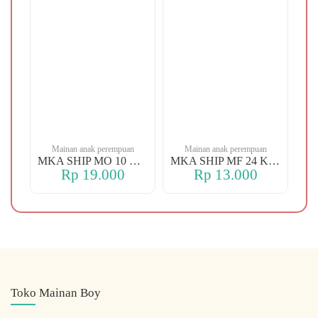
n
Mainan anak perempuan
Mainan anak perempuan
MKA YBT YK 88 KOPER
MKA SHIP MO 10 CHERRY
MKA SHIP MF 24 KERANJANG
Rp 19.000
Rp 13.000
Toko Mainan Boy