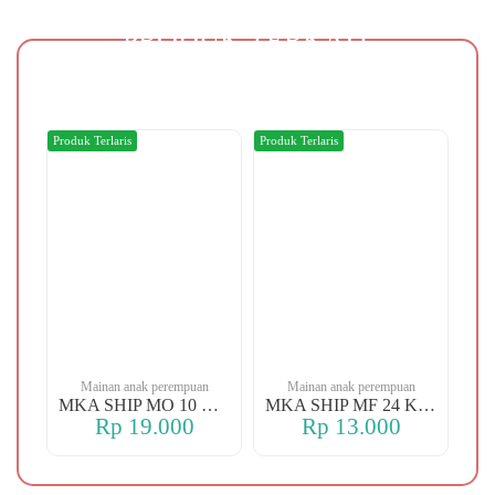
PRODUK TERKAIT
Produk Terlaris
Produk Terlaris
Produ
n
Mainan anak perempuan
Mainan anak perempuan
MKA YBT YK 88 KOPER
MKA SHIP MO 10 CHERRY
MKA SHIP MF 24 KERANJANG
Rp 19.000
Rp 13.000