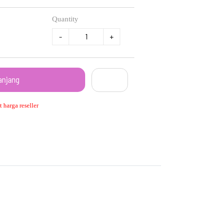
Quantity
-
+
anjang
 harga reseller