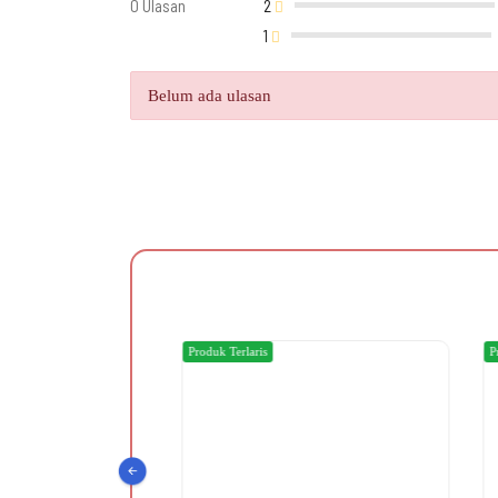
0 Ulasan
2
1
Belum ada ulasan
Produk Terlaris
Produ