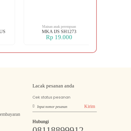
Mainan anak perempuan
Mainan an
MKA IJS SH1273
MKA SHIP 
Rp 19.000
Rp 
Lacak pesanan anda
Cek status pesanan
Kirim
Pembayaran
Hubungi
08118899912