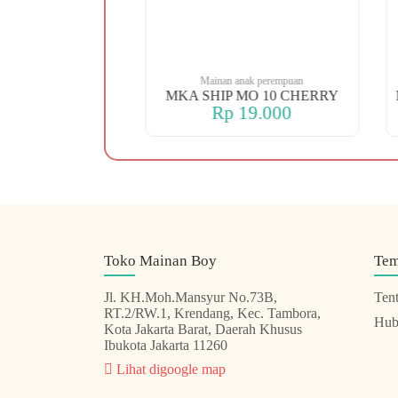
 perempuan
Mainan anak perempuan
 88 KOPER
MKA SHIP MO 10 CHERRY
.000
Rp 19.000
Toko Mainan Boy
Te
Jl. KH.Moh.Mansyur No.73B,
Ten
RT.2/RW.1, Krendang, Kec. Tambora,
Hub
Kota Jakarta Barat, Daerah Khusus
Ibukota Jakarta 11260
Lihat digoogle map