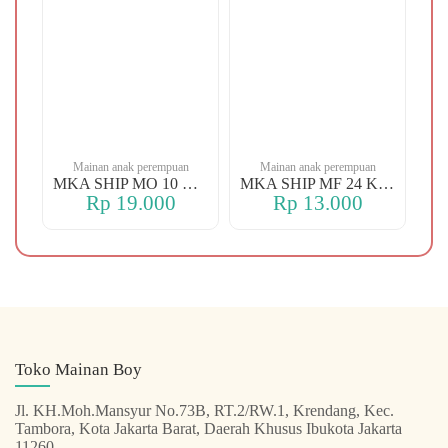
n
Mainan anak perempuan
Mainan anak perempuan
MKA YBT YK 88 KOPER
MKA SHIP MO 10 CHERRY
MKA SHIP MF 24 KERANJANG
Rp 19.000
Rp 13.000
Toko Mainan Boy
Jl. KH.Moh.Mansyur No.73B, RT.2/RW.1, Krendang, Kec.
Tambora, Kota Jakarta Barat, Daerah Khusus Ibukota Jakarta
11260