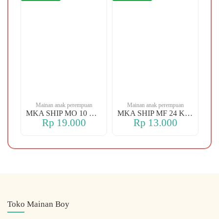
n
Mainan anak perempuan
Mainan anak perempuan
MKA YBT YK 88 KOPER
MKA SHIP MO 10 CHERRY
MKA SHIP MF 24 KERANJANG
Rp 19.000
Rp 13.000
Toko Mainan Boy