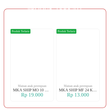
PRODUK TERKAIT
Produk Terlaris
Produk Terlaris
Produ
n
Mainan anak perempuan
Mainan anak perempuan
MKA YBT YK 88 KOPER
MKA SHIP MO 10 CHERRY
MKA SHIP MF 24 KERANJANG
Rp 19.000
Rp 13.000