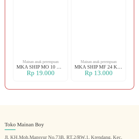
n
Mainan anak perempuan
Mainan anak perempuan
MKA YBT YK 88 KOPER
MKA SHIP MO 10 CHERRY
MKA SHIP MF 24 KERANJANG
Rp 19.000
Rp 13.000
Toko Mainan Boy
Jl. KH.Moh.Mansyur No.73B, RT.2/RW.1, Krendang, Kec.