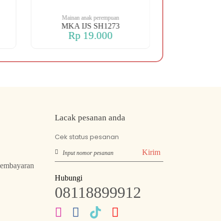
Mainan anak perempuan
Mainan an
MKA IJS SH1273
MKA SHIP 
Rp 19.000
Rp 
Lacak pesanan anda
Cek status pesanan
Kirim
Pembayaran
Hubungi
08118899912