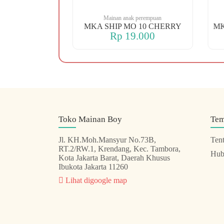
 perempuan
Mainan anak perempuan
 88 KOPER
MKA SHIP MO 10 CHERRY
.000
Rp 19.000
Toko Mainan Boy
Te
Jl. KH.Moh.Mansyur No.73B,
Ten
RT.2/RW.1, Krendang, Kec. Tambora,
Hub
Kota Jakarta Barat, Daerah Khusus
Ibukota Jakarta 11260
Lihat digoogle map