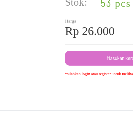
Stok:
53
pcs
Harga
Rp 26.000
Masukan ker
*silahkan login atau register untuk melihat