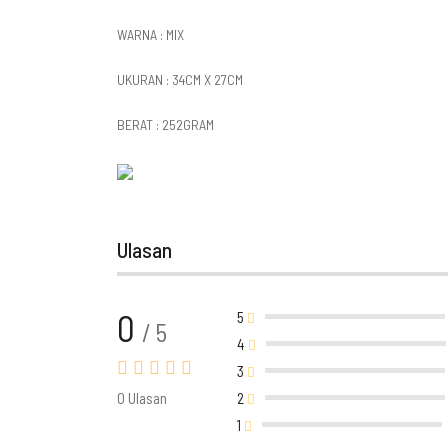
WARNA : MIX
UKURAN : 34CM X 27CM
BERAT : 252GRAM
Ulasan
0
5
/ 5
4
3
0 Ulasan
2
1