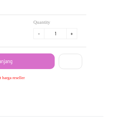
Quantity
-
+
anjang
 harga reseller