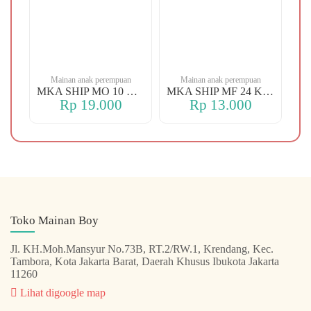
n
Mainan anak perempuan
Mainan anak perempuan
MKA YBT YK 88 KOPER
MKA SHIP MO 10 CHERRY
MKA SHIP MF 24 KERANJANG
Rp 19.000
Rp 13.000
Toko Mainan Boy
Jl. KH.Moh.Mansyur No.73B, RT.2/RW.1, Krendang, Kec.
Tambora, Kota Jakarta Barat, Daerah Khusus Ibukota Jakarta
11260
Lihat digoogle map