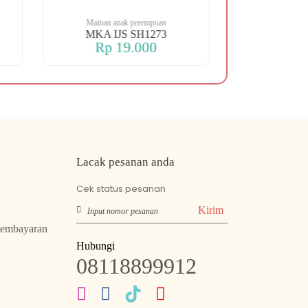
Mainan anak perempuan
Mainan an
MKA IJS SH1273
MKA SHIP 
Rp 19.000
Rp 
Lacak pesanan anda
Cek status pesanan
Kirim
Pembayaran
Hubungi
08118899912