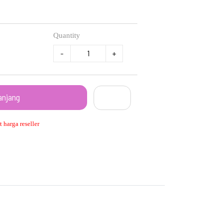
Quantity
-
+
anjang
 harga reseller