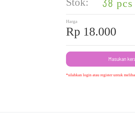
Stok:
38
pcs
Harga
Rp 18.000
Masukan ker
*silahkan login atau register untuk melihat