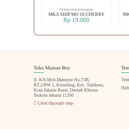
 perempuan
Mainan anak perempuan
 88 KOPER
MKA SHIP MO 10 CHERRY
.000
Rp 19.000
Toko Mainan Boy
Te
Jl. KH.Moh.Mansyur No.73B,
Ten
RT.2/RW.1, Krendang, Kec. Tambora,
Hub
Kota Jakarta Barat, Daerah Khusus
Ibukota Jakarta 11260
Lihat digoogle map