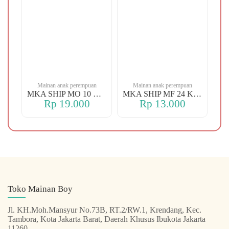
n
Mainan anak perempuan
Mainan anak perempuan
MKA YBT YK 88 KOPER
MKA SHIP MO 10 CHERRY
MKA SHIP MF 24 KERANJANG
Rp 19.000
Rp 13.000
Toko Mainan Boy
Jl. KH.Moh.Mansyur No.73B, RT.2/RW.1, Krendang, Kec.
Tambora, Kota Jakarta Barat, Daerah Khusus Ibukota Jakarta
11260