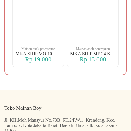
n
Mainan anak perempuan
Mainan anak perempuan
MKA YBT YK 88 KOPER
MKA SHIP MO 10 CHERRY
MKA SHIP MF 24 KERANJANG
Rp 19.000
Rp 13.000
Toko Mainan Boy
Jl. KH.Moh.Mansyur No.73B, RT.2/RW.1, Krendang, Kec.
Tambora, Kota Jakarta Barat, Daerah Khusus Ibukota Jakarta
11260