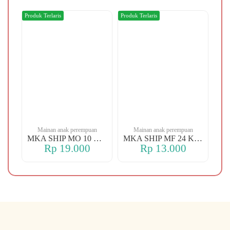
Produk Terlaris
Produk Terlaris
Produ
n
Mainan anak perempuan
Mainan anak perempuan
MKA YBT YK 88 KOPER
MKA SHIP MO 10 CHERRY
MKA SHIP MF 24 KERANJANG
Rp 19.000
Rp 13.000