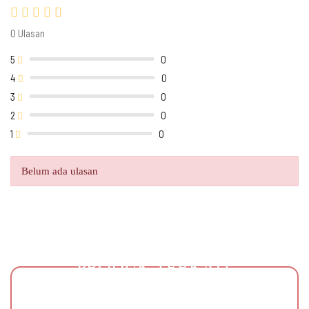
0 Ulasan
5
0
4
0
3
0
2
0
1
0
Belum ada ulasan
PRODUK TERKAIT