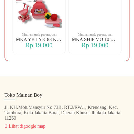
n
Mainan anak perempuan
Mainan anak perempuan
1-38 PUTIH DOG
MKA YBT YK 88 KOPER
MKA SHIP MO 10 CHERRY
Rp 19.000
Rp 19.000
Toko Mainan Boy
Jl. KH.Moh.Mansyur No.73B, RT.2/RW.1, Krendang, Kec.
Tambora, Kota Jakarta Barat, Daerah Khusus Ibukota Jakarta
11260
Lihat digoogle map