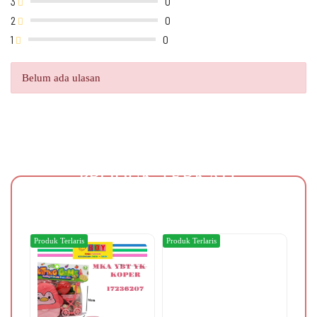
3
0
2
0
1
0
Belum ada ulasan
PRODUK TERKAIT
Produk Terlaris
Produk Terlaris
Produ