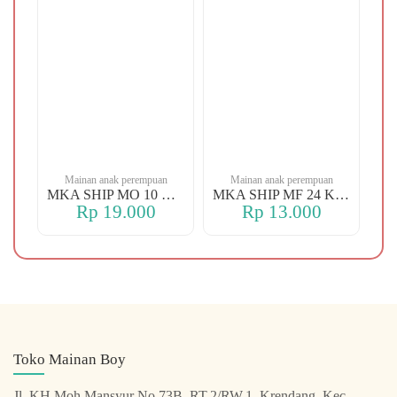
n
Mainan anak perempuan
Mainan anak perempuan
MKA YBT YK 88 KOPER
MKA SHIP MO 10 CHERRY
MKA SHIP MF 24 KERANJANG
Rp 19.000
Rp 13.000
Toko Mainan Boy
Jl. KH.Moh.Mansyur No.73B, RT.2/RW.1, Krendang, Kec.