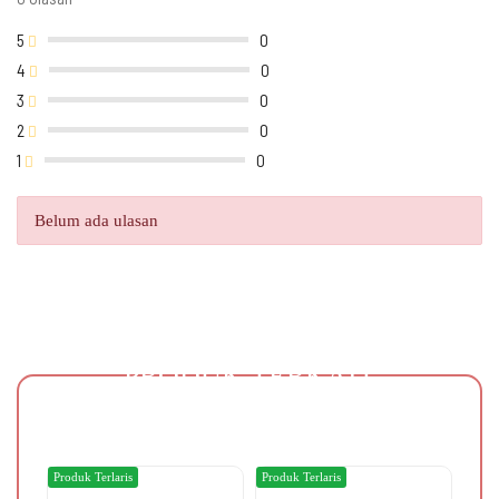
5
0
4
0
3
0
2
0
1
0
Belum ada ulasan
PRODUK TERKAIT
Produk Terlaris
Produk Terlaris
Produ