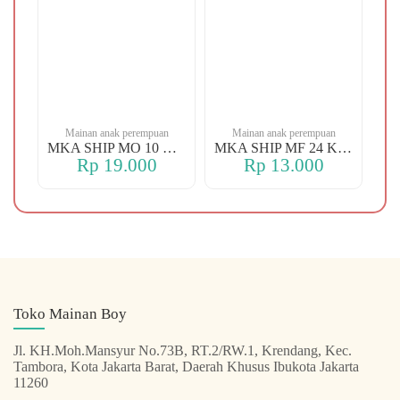
n
Mainan anak perempuan
Mainan anak perempuan
MKA YBT YK 88 KOPER
MKA SHIP MO 10 CHERRY
MKA SHIP MF 24 KERANJANG
Rp 19.000
Rp 13.000
Toko Mainan Boy
Jl. KH.Moh.Mansyur No.73B, RT.2/RW.1, Krendang, Kec.
Tambora, Kota Jakarta Barat, Daerah Khusus Ibukota Jakarta
11260