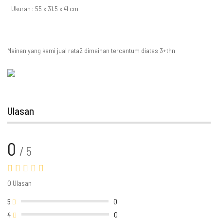
- Ukuran : 55 x 31.5 x 41 cm
Mainan yang kami jual rata2 dimainan tercantum diatas 3+thn
Ulasan
0
/ 5
0 Ulasan
5
0
4
0