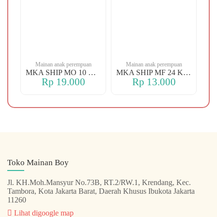
n
Mainan anak perempuan
Mainan anak perempuan
MKA YBT YK 88 KOPER
MKA SHIP MO 10 CHERRY
MKA SHIP MF 24 KERANJANG
Rp 19.000
Rp 13.000
Toko Mainan Boy
Jl. KH.Moh.Mansyur No.73B, RT.2/RW.1, Krendang, Kec.
Tambora, Kota Jakarta Barat, Daerah Khusus Ibukota Jakarta
11260
Lihat digoogle map