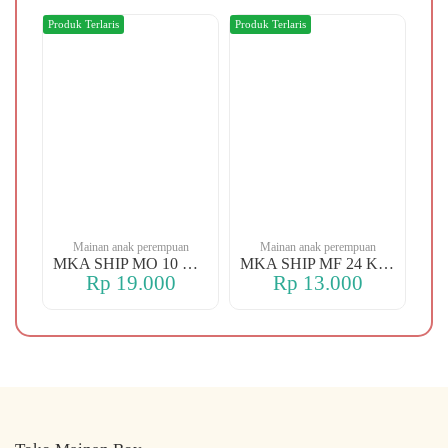
Produk Terlaris
Produk Terlaris
Produ
n
Mainan anak perempuan
Mainan anak perempuan
MKA YBT YK 88 KOPER
MKA SHIP MO 10 CHERRY
MKA SHIP MF 24 KERANJANG
Rp 19.000
Rp 13.000