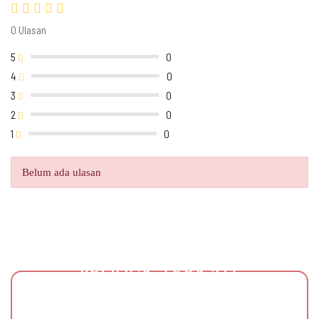
0 Ulasan
5
0
4
0
3
0
2
0
1
0
Belum ada ulasan
PRODUK TERKAIT