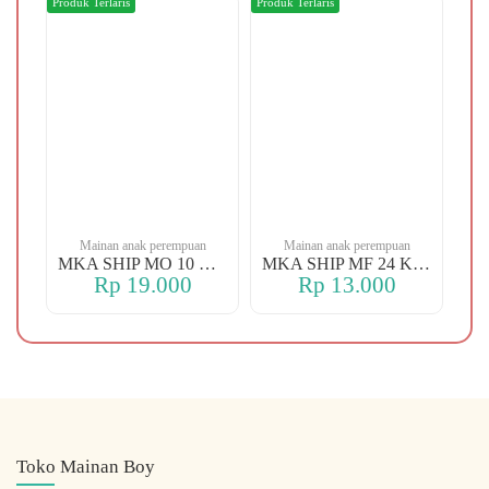
Produk Terlaris
Produk Terlaris
Produ
n
Mainan anak perempuan
Mainan anak perempuan
MKA YBT YK 88 KOPER
MKA SHIP MO 10 CHERRY
MKA SHIP MF 24 KERANJANG
Rp 19.000
Rp 13.000
Toko Mainan Boy