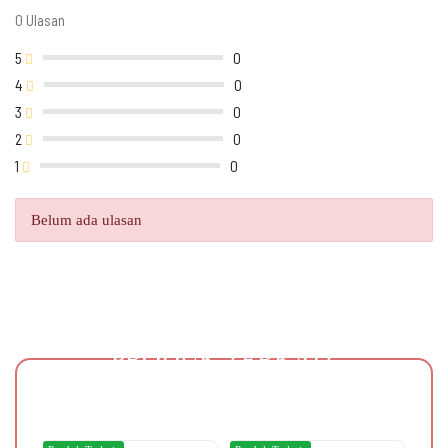
0 Ulasan
5
0
4
0
3
0
2
0
1
0
Belum ada ulasan
PRODUK TERKAIT