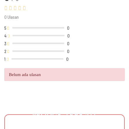
0 Ulasan
5
0
4
0
3
0
2
0
1
0
Belum ada ulasan
PRODUK TERKAIT