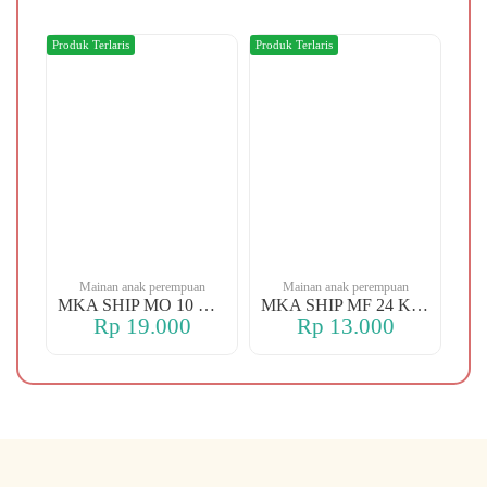
Produk Terlaris
Produk Terlaris
Produ
n
Mainan anak perempuan
Mainan anak perempuan
MKA YBT YK 88 KOPER
MKA SHIP MO 10 CHERRY
MKA SHIP MF 24 KERANJANG
Rp 19.000
Rp 13.000