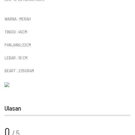
WARNA : MERAH
TINGGI : 45CM
PANJANG;22CM
LEBAR : 10 CM
BEART : 235GRAM
Ulasan
0
/ 5