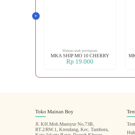
 perempuan
Mainan anak perempuan
 88 KOPER
MKA SHIP MO 10 CHERRY
.000
Rp 19.000
Toko Mainan Boy
Te
Jl. KH.Moh.Mansyur No.73B,
Ten
RT.2/RW.1, Krendang, Kec. Tambora,
Hub
Kota Jakarta Barat, Daerah Khusus