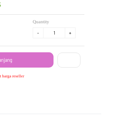
s
Quantity
-
+
anjang
 harga reseller