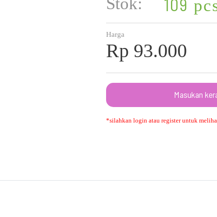
Stok:
109
pc
Harga
Rp 93.000
Masukan ker
*silahkan login atau register untuk melihat