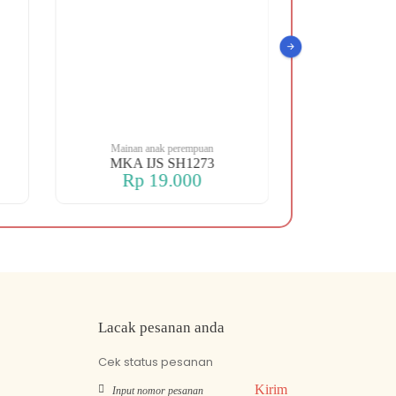
Mainan anak perempuan
Mainan an
MKA IJS SH1273
MKA SHIP 
Rp 19.000
Rp 
Lacak pesanan anda
Cek status pesanan
Kirim