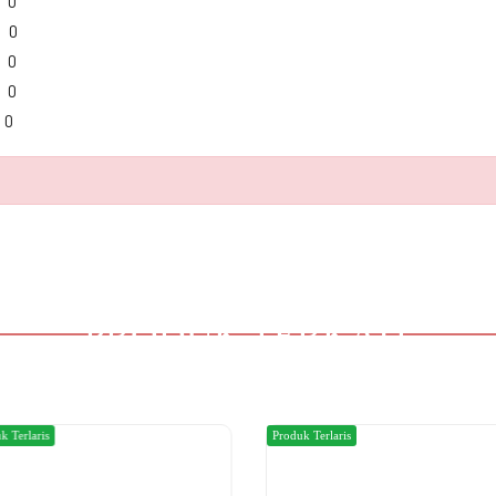
0
0
0
0
0
PRODUK TERKAIT
k Terlaris
Produk Terlaris