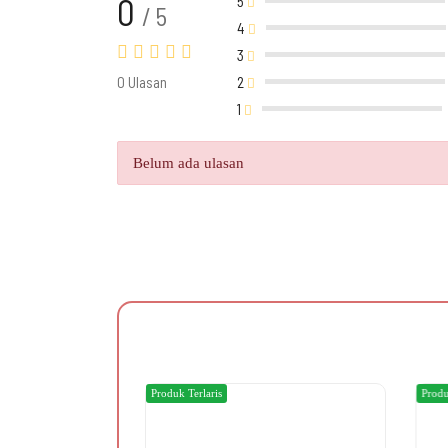
0
5
/ 5
4
3
0 Ulasan
2
1
Belum ada ulasan
Produk Terlaris
Produ