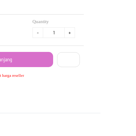
Quantity
-
+
anjang
 harga reseller