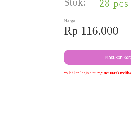
Stok:
28
pcs
Harga
Rp 116.000
Masukan ker
*silahkan login atau register untuk melihat