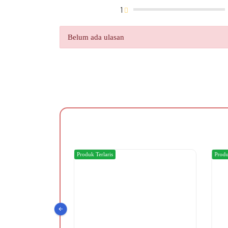
1
Belum ada ulasan
Produk Terlaris
Produ