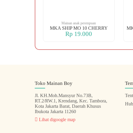
 perempuan
Mainan anak perempuan
 88 KOPER
MKA SHIP MO 10 CHERRY
.000
Rp 19.000
Toko Mainan Boy
Te
Jl. KH.Moh.Mansyur No.73B,
Ten
RT.2/RW.1, Krendang, Kec. Tambora,
Hub
Kota Jakarta Barat, Daerah Khusus
Ibukota Jakarta 11260
Lihat digoogle map