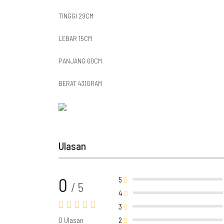
TINGGI 29CM
LEBAR 15CM
PANJANG 60CM
BERAT 431GRAM
Ulasan
0
5
/ 5
4
3
0 Ulasan
2