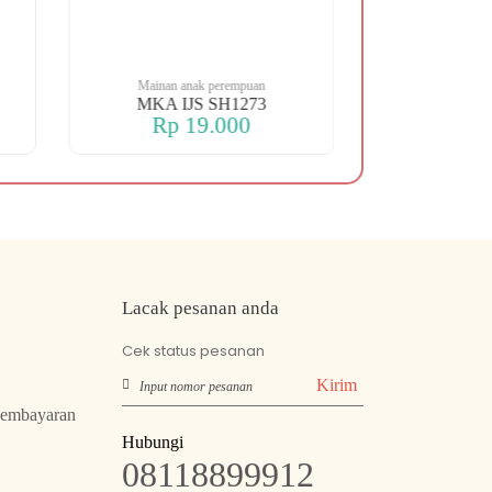
Mainan anak perempuan
Mainan an
MKA IJS SH1273
MKA SHIP 
Rp 19.000
Rp 
Lacak pesanan anda
Cek status pesanan
Kirim
Pembayaran
Hubungi
08118899912