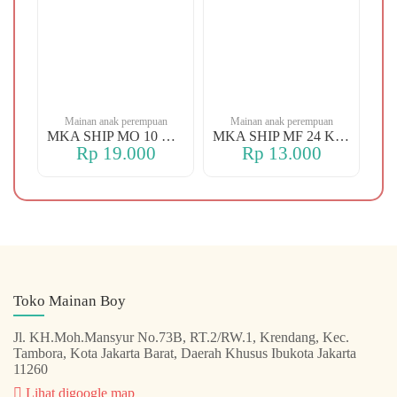
n
Mainan anak perempuan
Mainan anak perempuan
MKA YBT YK 88 KOPER
MKA SHIP MO 10 CHERRY
MKA SHIP MF 24 KERANJANG
Rp 19.000
Rp 13.000
Toko Mainan Boy
Jl. KH.Moh.Mansyur No.73B, RT.2/RW.1, Krendang, Kec.
Tambora, Kota Jakarta Barat, Daerah Khusus Ibukota Jakarta
11260
Lihat digoogle map